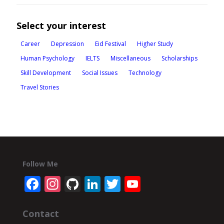
Select your interest
Career
Depression
Eid Festival
Higher Study
Human Psychology
IELTS
Miscellaneous
Scholarships
Skill Development
Social Issues
Technology
Travel Stories
Follow Me
Facebook
Instagram
GitHub
LinkedIn
Twitter
YouTube
Channel
Contact