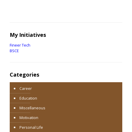
My Initiatives
Fineer Tech
BSCE
Categories
Career
Education
Miscellaneous
Motivation
Personal Life