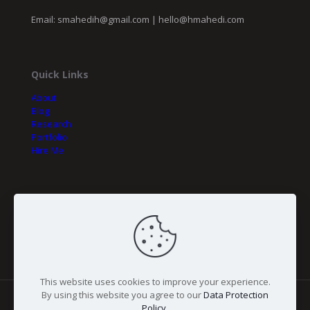
Email:
smahedih@gmail.com
|
hello@hmahedi.com
Quick Links
About
Blog
Research
Portfolio
Hire Me
My Initiatives
Fineer Tech
BSCE
This website uses cookies to improve your experience.
By using this website you agree to our
Data Protection
Policy
.