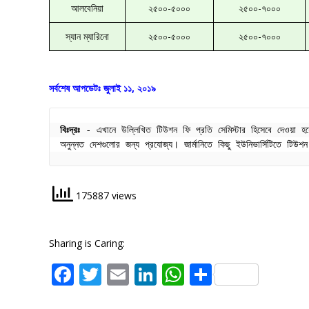
আলবেনিয়া
২৫০০-৫০০০
২৫০০-৭০০০
স্যান ম্যারিনো
২৫০০-৫০০০
২৫০০-৭০০০
সর্বশেষ আপডেটঃ জুলাই ১১, ২০১৯
বিঃদ্রঃ
 - এখানে উল্লিখিত টিউশন ফি প্রতি সেমিস্টার হিসেবে দেওয়া হয়
অনুন্নত দেশগুলোর জন্য প্রযোজ্য। জার্মানিতে কিছু ইউনিভার্সিটিতে টি
175887 views
Sharing is Caring:
Facebook
Twitter
Email
LinkedIn
WhatsApp
Share