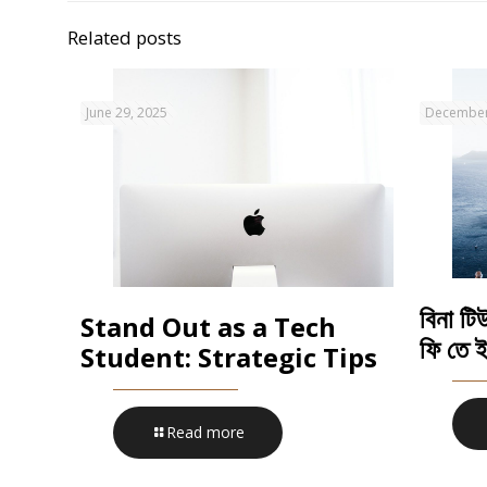
Related posts
June 29, 2025
December
বিনা টি
Stand Out as a Tech
ফি তে ই
Student: Strategic Tips
Read more