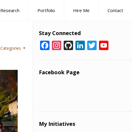
Research
Portfolio
Hire Me
Contact
Stay Connected
Facebook
Instagram
GitHub
LinkedIn
Twitter
YouT
Categories
Chan
Facebook Page
My Initiatives